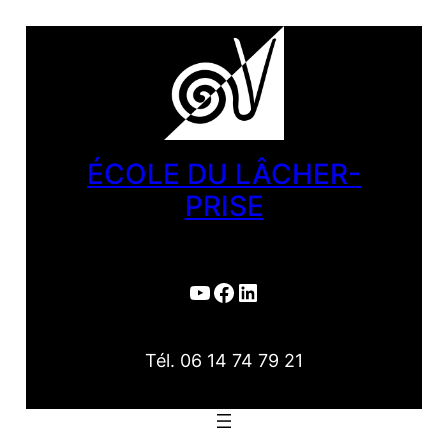
Aller
au
contenu
ÉCOLE DU LÂCHER-
PRISE
YouTube
Facebook
LinkedIn
Tél. 06 14 74 79 21