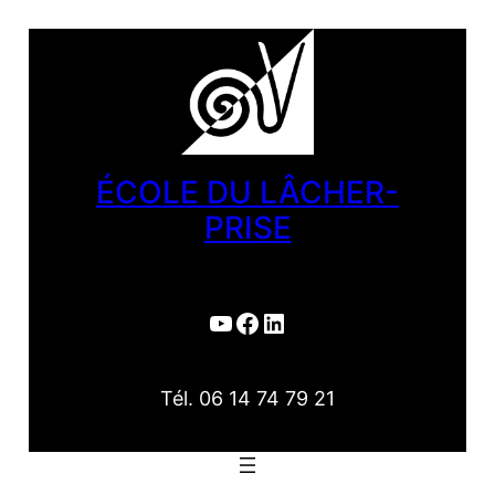
Aller
au
contenu
ÉCOLE DU LÂCHER-
PRISE
YouTube
Facebook
LinkedIn
Tél. 06 14 74 79 21