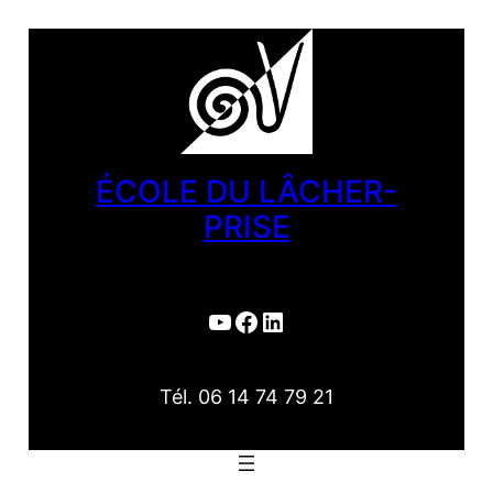
Aller
au
contenu
ÉCOLE DU LÂCHER-
PRISE
YouTube
Facebook
LinkedIn
Tél. 06 14 74 79 21