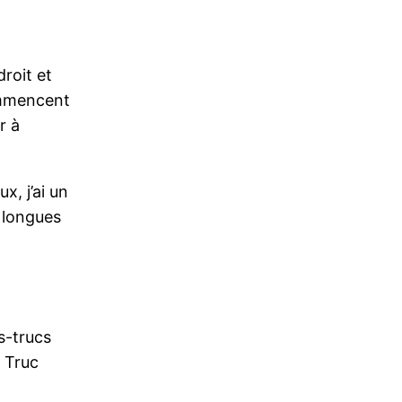
droit et
commencent
r à
x, j’ai un
e longues
s-trucs
 Truc